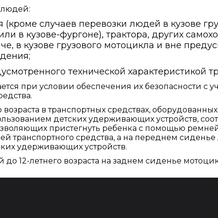
 людей:
 (кроме случаев перевозки людей в кузове гр
ли в кузове-фургоне), трактора, других самох
че, в кузове грузового мотоцикла и вне пред
дения;
дусмотренного технической характеристикой т
ется при условии обеспечения их безопасности с у
редства.
о возраста в транспортных средствах, оборудованны
ользованием детских удерживающих устройств, соот
позволяющих пристегнуть ребенка с помощью ремней
й транспортного средства, а на переднем сиденье 
ских удерживающих устройств.
 до 12-летнего возраста на заднем сиденье мотоцик