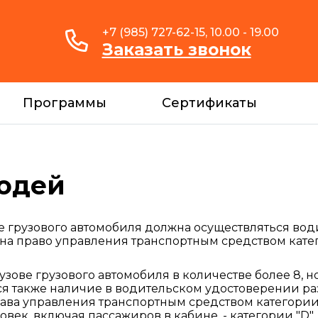
+7 (985) 727-62-15, 10.00 - 19.00
Заказать звонок
Программы
Сертификаты
юдей
е грузового автомобиля должна осуществляться в
на право управления транспортным средством кате
зове грузового автомобиля в количестве более 8, но
тся также наличие в водительском удостоверении р
а управления транспортным средством категории "
овек, включая пассажиров в кабине, - категории "D".