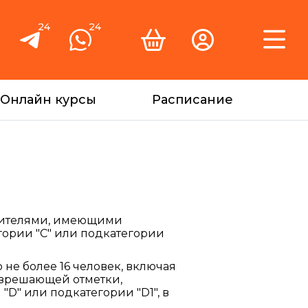
24
24
Онлайн курсы
Расписание
одителями, имеющими
гории "C" или подкатегории
 не более 16 человек, включая
азрешающей отметки,
D" или подкатегории "D1", в