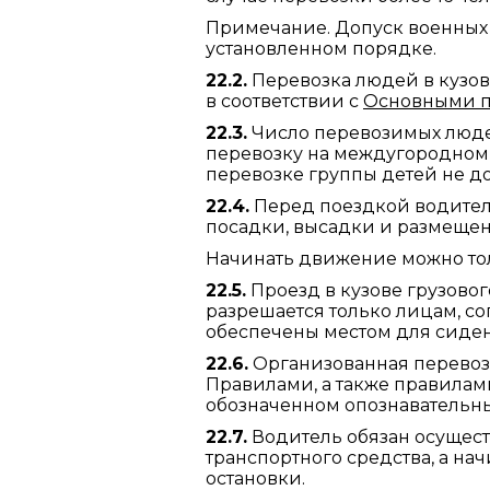
Примечание. Допуск военных 
установленном порядке.
22.2.
Перевозка людей в кузов
в соответствии с
Основными 
22.3.
Число перевозимых людей
перевозку на междугородном,
перевозке группы детей не д
22.4.
Перед поездкой водител
посадки, высадки и размещени
Начинать движение можно тол
22.5.
Проезд в кузове грузово
разрешается только лицам, с
обеспечены местом для сиден
22.6.
Организованная перевозк
Правилами, а также правилам
обозначенном опознавательны
22.7.
Водитель обязан осущест
транспортного средства, а на
остановки.