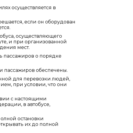
лях осуществляется в
решается, если он оборудован
тся.
тобуса, осуществляющего
те, и при организованной
дения мест.
ь пассажиров о порядке
и пассажиров обеспечены.
анной для перевозки людей,
ем, при условии, что они
твии с настоящими
рации, в автобусе,
полной остановки
открывать их до полной