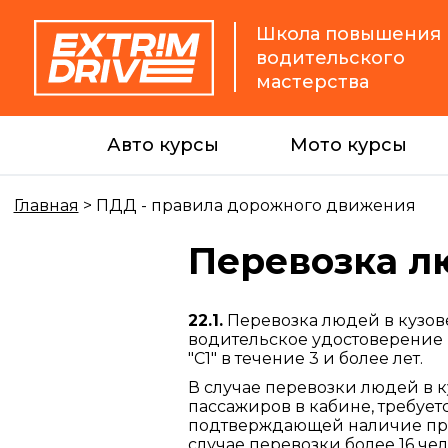
Школа повышения
водительского
мастерства
Авто курсы
Мото курсы
Главная
>
ПДД - правила дорожного движения
Перевозка л
22.1.
Перевозка людей в кузов
водительское удостоверение 
"C1" в течение 3 и более лет.
В случае перевозки людей в ку
пассажиров в кабине, требуе
подтверждающей наличие прав
случае перевозки более 16 чел