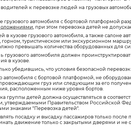
водителей к перевозке людей на грузовых автомоби
е грузового автомобиля с бортовой платформой раз
положениями
, при этом перевозка детей не допускае
 в кузове грузового автомобиля, а также салоне ав
 горном, туристическом или экскурсионном маршру
олжно превышать количества оборудованных для си
ь грузового автомобиля должен проинструктироват
я в кузове.
ько убедившись, что условия безопасной перевозк
го автомобиля с бортовой платформой, не оборудов
опровождающим груз или следующим за его получени
ия, расположенным ниже уровня бортов.
а группы детей должна осуществляться в соответс
и, утверждаемыми Правительством Российской Феде
ми знаками "Перевозка детей".
влять посадку и высадку пассажиров только после 
чинать движение только с закрытыми дверями и не 