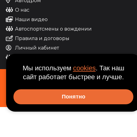
Автодром
О нас
Наши видео
Автоспортсмены о вождении
Правила и договоры
Личный кабинет
Контакты
Мы используем
cookies
. Так наш
сайт работает быстрее и лучше.
© 2001-2026 «Extrim Drive».
Курсы контраварийного управления автомобилем,
мотоциклом.
Понятно
Все права защищены.
Условия использования материалов