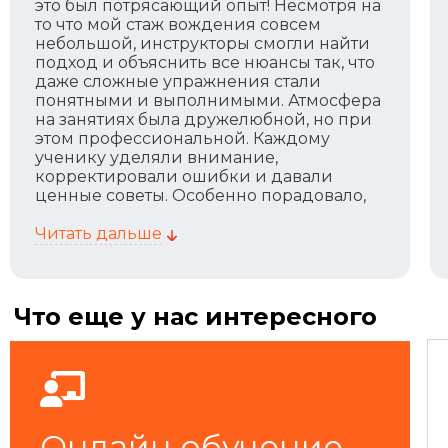
это был потрясающий опыт! Несмотря на
то что мой стаж вождения совсем
небольшой, инструкторы смогли найти
подход и объяснить все нюансы так, что
даже сложные упражнения стали
понятными и выполнимыми. Атмосфера
на занятиях была дружелюбной, но при
этом профессиональной. Каждому
ученику уделяли внимание,
корректировали ошибки и давали
ценные советы. Особенно порадовало,
что программа адаптируется под
уровень подготовки — я чувствовала
Читать дальше
себя комфортно, даже будучи новичком.
После курса я стала гораздо увереннее
чувствовать себя на дороге, научилась
правильно реагировать в
Что еще у нас интересного
нестандартных ситуациях. Теперь
понимаю, насколько важно эти навыки
для безопасности. Огромное спасибо
школе и инструкторам! Рекомендую
всем, кто хочет кататься не только с
удовольствием, но и с уверенностью.
Онлайн обучение