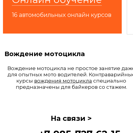
Пост в yandex.ru
16 автомобильных онлайн курсов
Вождение мотоцикла
Вождение мотоцикла не простое занятие даж
для опытных мото водителей. Контраварийны
курсы
вождения мотоцикла
специально
предназначены для байкеров со стажем.
На связи >