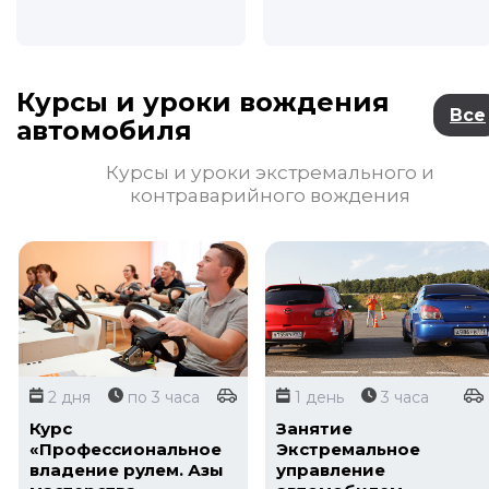
Курсы и уроки вождения
Все
автомобиля
Курсы и уроки экстремального и
контраварийного вождения
2 дня
по 3 часа
1 день
3 часа
Курс
Занятие
«Профессиональное
Экстремальное
владение рулем. Азы
управление