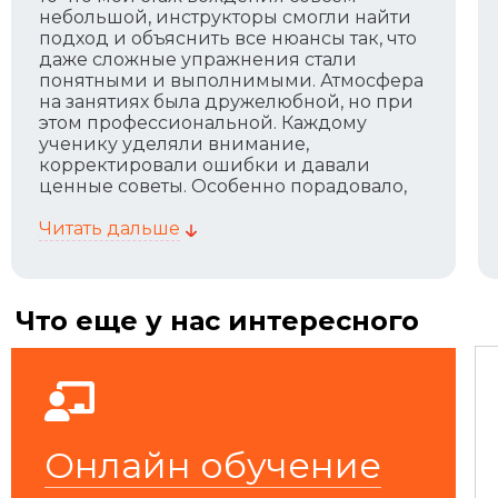
небольшой, инструкторы смогли найти
подход и объяснить все нюансы так, что
даже сложные упражнения стали
понятными и выполнимыми. Атмосфера
на занятиях была дружелюбной, но при
этом профессиональной. Каждому
ученику уделяли внимание,
корректировали ошибки и давали
ценные советы. Особенно порадовало,
что программа адаптируется под
уровень подготовки — я чувствовала
Читать дальше
себя комфортно, даже будучи новичком.
После курса я стала гораздо увереннее
чувствовать себя на дороге, научилась
правильно реагировать в
Что еще у нас интересного
нестандартных ситуациях. Теперь
понимаю, насколько важно эти навыки
для безопасности. Огромное спасибо
школе и инструкторам! Рекомендую
всем, кто хочет кататься не только с
удовольствием, но и с уверенностью.
Онлайн обучение
Пост в yandex.ru