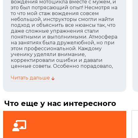
вождения мотоцикла вместе с мужем, и
это был потрясающий опыт! Несмотря на
то что мой стаж вождения совсем
небольшой, инструкторы смогли найти
подход и объяснить все нюансы так, что
даже сложные упражнения стали
понятными и выполнимыми. Атмосфера
на занятиях была дружелюбной, но при
этом профессиональной. Каждому
ученику уделяли внимание,
корректировали ошибки и давали
ценные советы. Особенно порадовало,
что программа адаптируется под
уровень подготовки — я чувствовала
Читать дальше
себя комфортно, даже будучи новичком.
После курса я стала гораздо увереннее
чувствовать себя на дороге, научилась
правильно реагировать в
Что еще у нас интересного
нестандартных ситуациях. Теперь
понимаю, насколько важно эти навыки
для безопасности. Огромное спасибо
школе и инструкторам! Рекомендую
всем, кто хочет кататься не только с
удовольствием, но и с уверенностью.