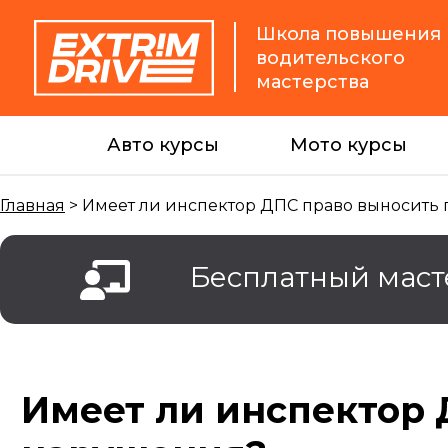
Школа повышения
водительского
мастерства
Авто курсы
Мото курсы
Главная
>
Имеет ли инспектор ДПС право выносить 
Бесплатный маст
Имеет ли инспектор 