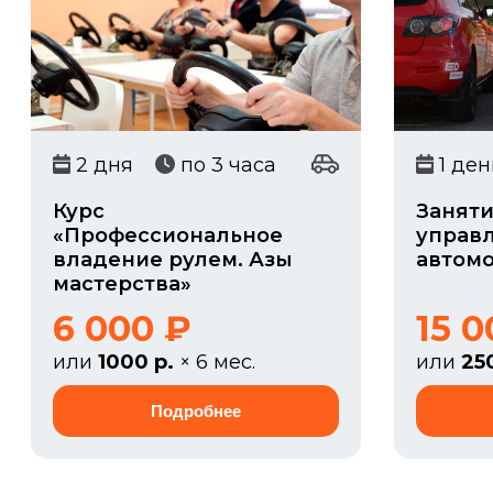
2 дня
по 3 часа
1 д
Курс
Заняти
«Профессиональное
управ
владение рулем. Азы
автом
мастерства»
6 000 ₽
15 0
или
1000 р.
× 6 мес.
или
25