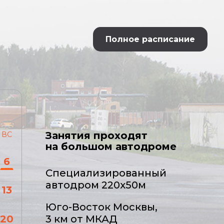
Полное расписание
Занятия проходят
ВС
на большом автодроме
6
Специализированный
автодром 220x50м
13
Юго-Восток Москвы,
3 км от МКАД
20