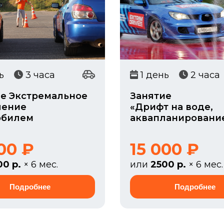
ень
3 часа
1 день
2 часа
е Экстремальное
Занятие
ление
«Дрифт на воде,
обилем
аквапланировани
00 ₽
15 000 ₽
00 р.
× 6 мес.
или
2500 р.
× 6 мес.