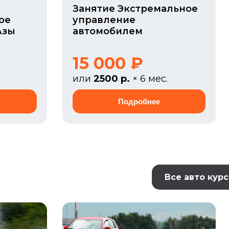
Занятие Экстремальное
ое
управление
Азы
автомобилем
15 000 ₽
или
2500 р.
× 6 мес.
Все авто кур