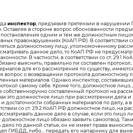
гда
инспектор
, предъявив претензии в нарушении
. Оставляя в стороне вопрос обоснованности предъ
 постановления одним и тем же должностным лицо
ных правонарушениях (КоАП РФ). В соответствии со
ляться должностному лицу, уполномоченному расс
сматривать данное дело, то КоАП РФ не предусматри
онности. В частности, в соответствии со ст. 29.1 
язано выяснить, правильно ли составлен протокол,
риалов для его рассмотрения по существу, имеются л
я вопрос о возвращении протокола должностному ли
ленных материалов. Однако инспектор, составивший
ротокол самому себе. Кроме того, должностное лицо
собственноручно составленный протокол на рассмот
ствах это должностное лицо при рассмотрении дела 
 и достаточности собранных материалов по делу, а в
тствии со ст. 29.2 КоАП РФ должностное лицо, на р
сматривать данное дело в случае, если это лицо л
е должностное лицо обязано заявить самоотвод. Таки
ело по данной статье, он не имеет права выносить 
ел ГИБДД, либо… передать его напарнику для вынес