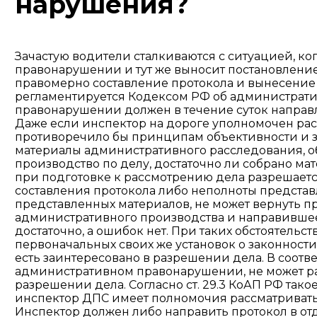
нарушения?
Зачастую водители сталкиваются с ситуацией, ко
правонарушении и тут же выносит постановление
правомерно составление протокола и вынесение
регламентируется Кодексом РФ об административ
правонарушении должен в течение суток направ
Даже если инспектор на дороге уполномочен рас
противоречило бы принципам объективности и зак
материалы административного расследования, об
производство по делу, достаточно ли собрано мате
при подготовке к рассмотрению дела разрешаетс
составления протокола либо неполноты представ
представленных материалов, не может вернуть п
административного производства и направившее 
достаточно, а ошибок нет. При таких обстоятель
первоначальных своих же установок о законности
есть заинтересовано в разрешении дела. В соотве
административном правонарушении, не может рас
разрешении дела. Согласно ст. 29.3 КоАП РФ тако
инспектор ДПС имеет полномочия рассматривать д
Инспектор должен либо направить протокол в отд