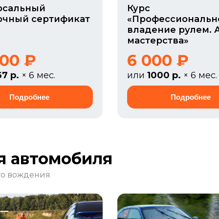
рсальный
Курс
очный сертификат
«Профессиональн
владение рулем. 
мастерства»
000 ₽
6 000 ₽
67 р.
× 6 мес.
или
1000 р.
× 6 мес.
я автомобиля
го вождения