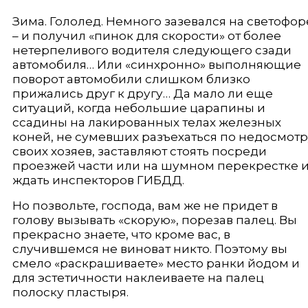
Зима. Гололед. Немного зазевался на светофор
– и получил «пинок для скорости» от более
нетерпеливого водителя следующего сзади
автомобиля… Или «синхронно» выполняющие
поворот автомобили слишком близко
прижались друг к другу… Да мало ли еще
ситуаций, когда небольшие царапины и
ссадины на лакированных телах железных
коней, не сумевших разъехаться по недосмотр
своих хозяев, заставляют стоять посреди
проезжей части или на шумном перекрестке 
ждать инспекторов ГИБДД.
Но позвольте, господа, вам же не придет в
голову вызывать «скорую», порезав палец. Вы
прекрасно знаете, что кроме вас, в
случившемся не виноват никто. Поэтому вы
смело «раскрашиваете» место ранки йодом и
для эстетичности наклеиваете на палец
полоску пластыря.