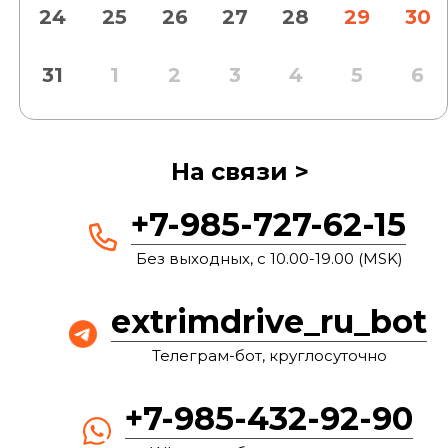
24
25
26
27
28
29
30
31
1
2
3
4
5
6
На связи >
+7-985-727-62-15
Без выходных, с 10.00-19.00 (MSK)
extrimdrive_ru_bot
Телеграм-бот, круглосуточно
+7-985-432-92-90