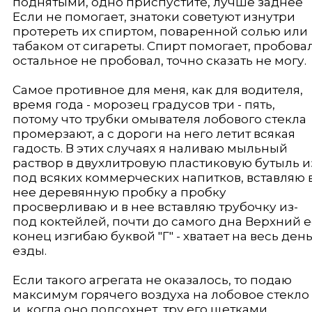
поднятыми, одно приспустите, лучше заднее
Если не помогает, знатоки советуют изнутри
протереть их спиртом, поваренной солью или
табаком от сигареты. Спирт помогает, пробовал
остальное не пробовал, точно сказать не могу.
Самое противное для меня, как для водителя,
время года - морозец градусов три - пять,
потому что трубки омывателя лобового стекла
промерзают, а с дороги на него летит всякая
гадость. В этих случаях я наливаю мыльный
раствор в двухлитровую пластиковую бутыль и
под всяких коммерческих напитков, вставляю 
нее деревянную пробку а пробку
просверливаю и в нее вставляю трубочку из-
под коктейлей, почти до самого дна Верхний 
конец изгибаю буквой "Г" - хватает на весь ден
езды.
Если такого агрегата не оказалось, то подаю
максимум горячего воздуха на лобовое стекло
и, когда оно подсохнет, тру его щетками