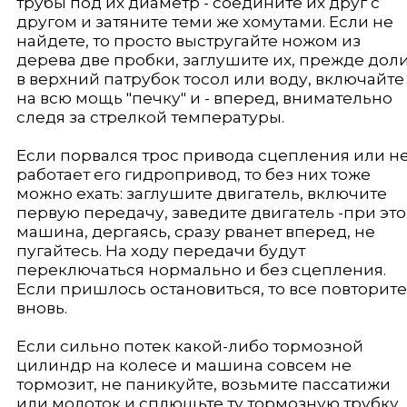
трубы под их диаметр - соедините их друг с
другом и затяните теми же хомутами. Если не
найдете, то просто выстругайте ножом из
дерева две пробки, заглушите их, прежде дол
в верхний патрубок тосол или воду, включайте
на всю мощь "печку" и - вперед, внимательно
следя за стрелкой температуры.
Если порвался трос привода сцепления или н
работает его гидропривод, то без них тоже
можно ехать: заглушите двигатель, включите
первую передачу, заведите двигатель -при эт
машина, дергаясь, сразу рванет вперед, не
пугайтесь. На ходу передачи будут
переключаться нормально и без сцепления.
Если пришлось остановиться, то все повторите
вновь.
Если сильно потек какой-либо тормозной
цилиндр на колесе и машина совсем не
тормозит, не паникуйте, возьмите пассатижи
или молоток и сплющьте ту тормозную трубку,