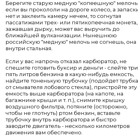
Берегите старую медную "копеешную" мелочь 
если вы прокололи на дороге колесо, а запаск
нет и заклеить камеру нечем, то согнутая
пассатижами трех- или пятикопеечная монета,
зажавшая дырку, может вас выручить до
ближайшей вулканизации. Нынешнюю
российскую "медную" мелочь не согнешь, она
внутри стальная.
Если у вас напрочь отказал карбюратор, не
спешите готовить буксир и деньги - слейте три
пять литров бензина в какую-нибудь емкость,
найдите тоненькую трубочку (подойдет трубк
от смывателя лобового стекла), пристройте эту
емкость выше карбюратора (на капоте, на
багажнике крыши и т. п.), снимите крышку
воздушного фильтра, потяните (осторожно,
чтобы не глотнуть) ртом бензин, вставьте
трубочку внутрь карбюратора и быстро
заводите двигатель - несколько километров
движения вам обеспечено.