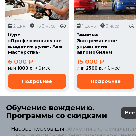
2 дня
по 3 часа
1 день
3 часа
Курс
Занятие
«Профессиональное
Экстремальное
владение рулем. Азы
управление
мастерства»
автомобилем
6 000 ₽
15 000 ₽
или
1000 р.
× 6 мес.
или
2500 р.
× 6 мес.
Обучение вождению.
Все
Программы со скидками
Наборы курсов для
обучения экстремальном
контраварийному, безопасному вождению