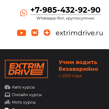
+7-985-432-92-90
Whatsapp-бот, круглосуточно
extrimdrive.ru
Учим водить
безаварийно
c 2001 года
Авто курсы
Онлайн курсы
Мото курсы