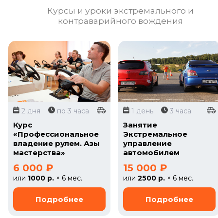
Курсы и уроки экстремального и
контраварийного вождения
2 дня
по 3 часа
1 день
3 часа
Курс
Занятие
«Профессиональное
Экстремальное
владение рулем. Азы
управление
мастерства»
автомобилем
6 000 ₽
15 000 ₽
или
1000 р.
× 6 мес.
или
2500 р.
× 6 мес.