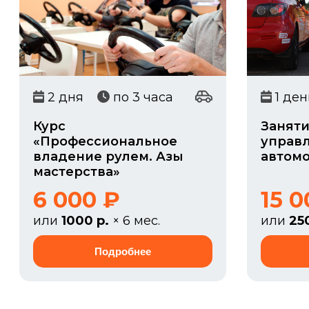
2 дня
по 3 часа
1 д
Курс
Заняти
«Профессиональное
управ
владение рулем. Азы
автом
мастерства»
6 000 ₽
15 0
или
1000 р.
× 6 мес.
или
25