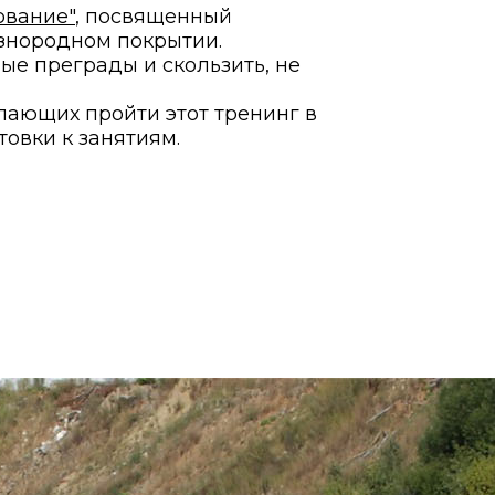
ование"
, посвященный
азнородном покрытии.
е преграды и скользить, не
лающих пройти этот тренинг в
овки к занятиям.