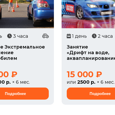
ень
3 часа
1 день
2 часа
е Экстремальное
Занятие
ление
«Дрифт на воде,
обилем
аквапланировани
00 ₽
15 000 ₽
00 р.
× 6 мес.
или
2500 р.
× 6 мес.