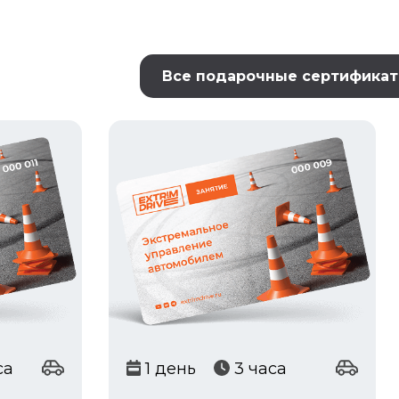
Все подарочные сертифика
са
1 день
3 часа