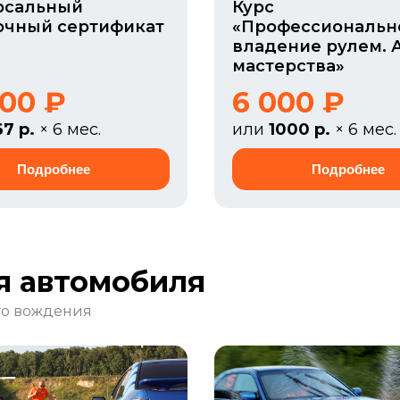
рсальный
Курс
очный сертификат
«Профессиональн
владение рулем. 
мастерства»
000 ₽
6 000 ₽
67 р.
× 6 мес.
или
1000 р.
× 6 мес.
я автомобиля
го вождения