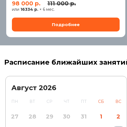
98 000 р.
111 000 р.
или
16334 р.
× 6 мес.
Расписание ближайших заняти
Август
2026
ПН
ВТ
СР
ЧТ
ПТ
СБ
ВС
27
28
29
30
31
1
2