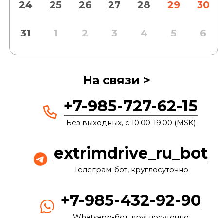
24
25
26
27
28
29
30
31
1
2
3
4
5
6
На связи >
+7-985-727-62-15
Без выходных, с 10.00-19.00 (MSK)
extrimdrive_ru_bot
Телеграм-бот, круглосуточно
+7-985-432-92-90
Whatsapp-бот, круглосуточно