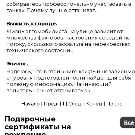
собираетесь профессионально участвовать в
гонках. Почему лучше оттачиват...
Выжить в городе.
Жизнь автомобилиста на улице зависит от
множества факторов: настрое­ния соседей по
потоку, скользкого асфальта на перекрестках,
технического со­стояни...
Эпилог.
Надеюсь, что в этой книге каждый независимо
от уровня подготовленно­сти найдет для себя
полезную информацию. Начинающий
водитель начнет от­тачивать эк...
Начало | Пред. |
1
| След. | Конец |
По стр.
Подарочные
Все
сертификаты на
вождение